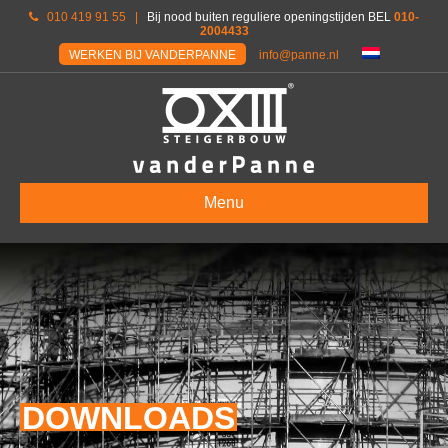
010 419 91 55
|
Bij nood buiten reguliere openingstijden BEL
010-
2004433
WERKEN BIJ VANDERPANNE
info@panne.nl
Menu
DOWNLOADS