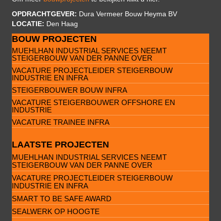
OPDRACHTGEVER:
Dura Vermeer Bouw Heyma BV
LOCATIE:
Den Haag
BOUW PROJECTEN
MUEHLHAN INDUSTRIAL SERVICES NEEMT
STEIGERBOUW VAN DER PANNE OVER
VACATURE PROJECTLEIDER STEIGERBOUW
INDUSTRIE EN INFRA
STEIGERBOUWER BOUW INFRA
VACATURE STEIGERBOUWER OFFSHORE EN
INDUSTRIE
VACATURE TRAINEE INFRA
LAATSTE PROJECTEN
MUEHLHAN INDUSTRIAL SERVICES NEEMT
STEIGERBOUW VAN DER PANNE OVER
VACATURE PROJECTLEIDER STEIGERBOUW
INDUSTRIE EN INFRA
SMART TO BE SAFE AWARD
SEALWERK OP HOOGTE