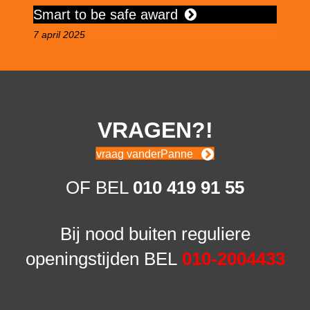
Smart to be safe award
G
7 april 2025
16
VRAGEN?!
vraag vanderPanne
OF BEL
010 419 91 55
Bij nood buiten reguliere
openingstijden BEL
010-2004433