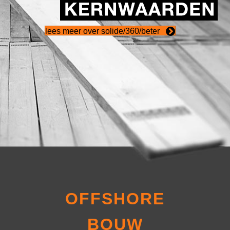
lees meer over solide/360/beter
OFFSHORE
BOUW