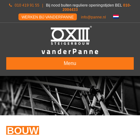
010 419 91 55
|
Bij nood buiten reguliere openingstijden BEL
010-
2004433
WERKEN BIJ VANDERPANNE
info@panne.nl
Menu
BOUW