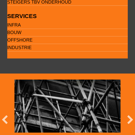
STEIGERS TBV ONDERHOUD
SERVICES
INFRA
BOUW
OFFSHORE
INDUSTRIE