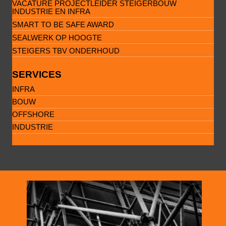
VACATURE PROJECTLEIDER STEIGERBOUW
INDUSTRIE EN INFRA
SMART TO BE SAFE AWARD
SEALWERK OP HOOGTE
STEIGERS TBV ONDERHOUD
SERVICES
INFRA
BOUW
OFFSHORE
INDUSTRIE