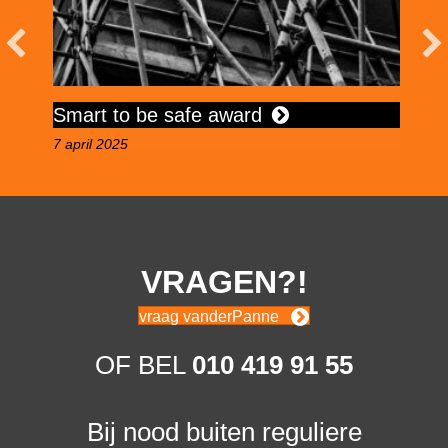
Smart to be safe award
G
7 april 2025
16
VRAGEN?!
vraag vanderPanne
OF BEL
010 419 91 55
Bij nood buiten reguliere