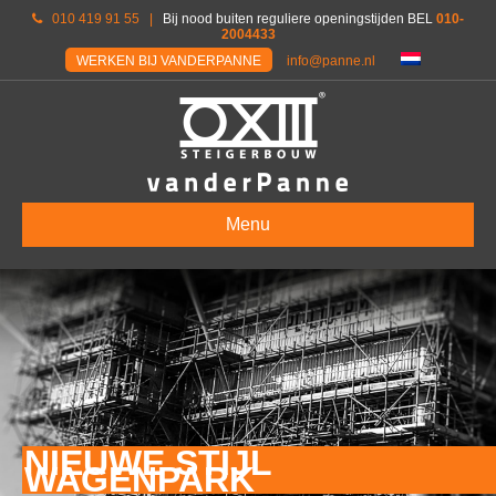
010 419 91 55
|
Bij nood buiten reguliere openingstijden BEL
010-
2004433
WERKEN BIJ VANDERPANNE
info@panne.nl
Menu
NIEUWE STIJL
WAGENPARK