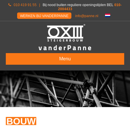
010 419 91 55
|
Bij nood buiten reguliere openingstijden BEL
010-
2004433
WERKEN BIJ VANDERPANNE
info@panne.nl
Menu
BOUW