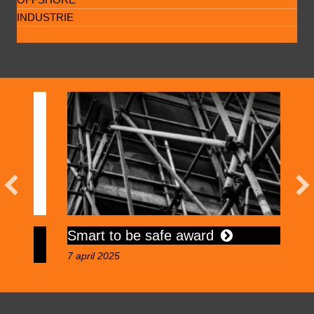
INDUSTRIE
Smart to be safe award
G
7 april 2025
16