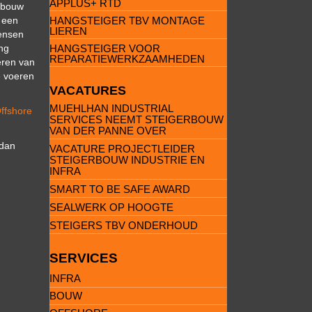
APPLUS+ RTD
rbouw
 een
HANGSTEIGER TBV MONTAGE
LIEREN
mensen
ing
HANGSTEIGER VOOR
REPARATIEWERKZAAMHEDEN
eren van
e voeren
VACATURES
MUEHLHAN INDUSTRIAL
ffshore
SERVICES NEEMT STEIGERBOUW
VAN DER PANNE OVER
 dan
VACATURE PROJECTLEIDER
STEIGERBOUW INDUSTRIE EN
INFRA
SMART TO BE SAFE AWARD
SEALWERK OP HOOGTE
STEIGERS TBV ONDERHOUD
SERVICES
INFRA
BOUW