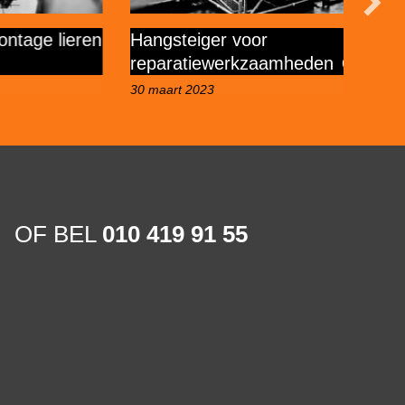
e lieren
Hangsteiger voor
Over
reparatiewerkzaamheden
zee
30 maart 2023
21 ma
OF BEL
010 419 91 55