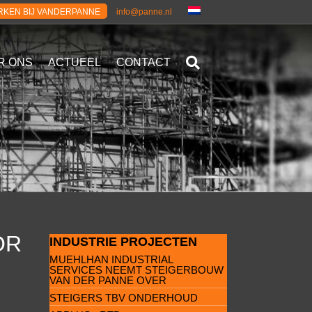
KEN BIJ VANDERPANNE
info@panne.nl
R ONS
ACTUEEL
CONTACT
OR
INDUSTRIE PROJECTEN
MUEHLHAN INDUSTRIAL
SERVICES NEEMT STEIGERBOUW
VAN DER PANNE OVER
STEIGERS TBV ONDERHOUD