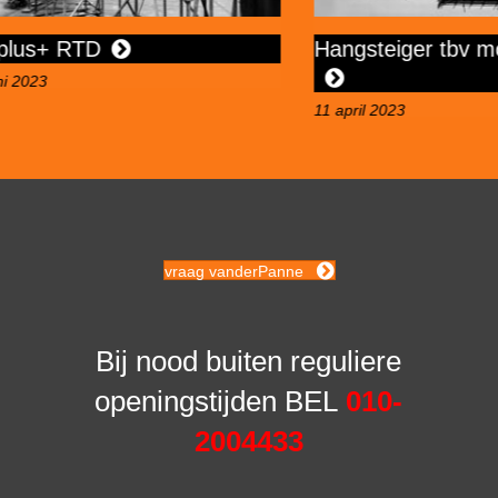
+ RTD
Hangsteiger tbv montag
11 april 2023
vraag vanderPanne
Bij nood buiten reguliere
openingstijden BEL
010-
2004433