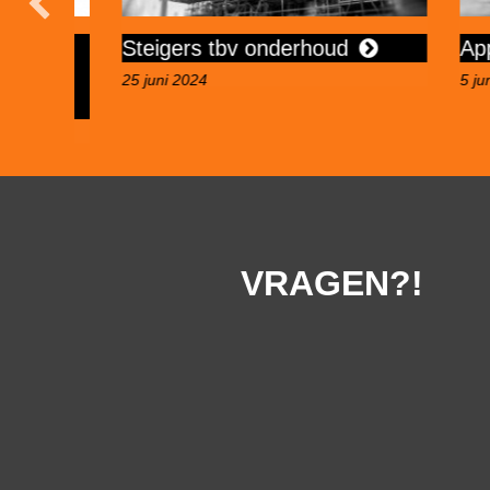
es
Steigers tbv onderhoud
Applus
r
25 juni 2024
5 juni 2023
VRAGEN?!