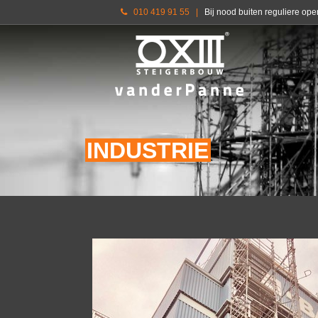
010 419 91 55
|
Bij nood buiten reguliere op
INDUSTRIE