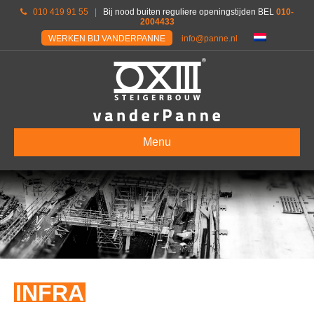
010 419 91 55
|
Bij nood buiten reguliere openingstijden BEL
010-
2004433
WERKEN BIJ VANDERPANNE
info@panne.nl
Menu
INFRA