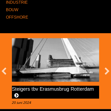
INDUSTRIE
BOUW
OFFSHORE
Steigers tbv Erasmusbrug Rotterdam
S
20 juni 2024
18