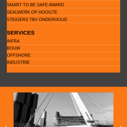
SMART TO BE SAFE AWARD
SEALWERK OP HOOGTE
STEIGERS TBV ONDERHOUD
SERVICES
INFRA
BOUW
OFFSHORE
INDUSTRIE