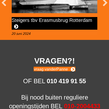
Steigers tbv Erasmusbrug Rotterdam
S
20 juni 2024
18
VRAGEN?!
vraag vanderPanne
OF BEL
010 419 91 55
Bij nood buiten reguliere
openingstijden BEL
010-2004433