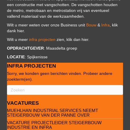
een constructie met vangschotten. De vangschotten houden
de metro, metrobaan en metrostation vrij van eventueel
vallend materiaal van de werkzaamheden.
Wilt u meer weten over onze Business unit
Bouw
&
Infra
, klik
dank hier.
Wilt u meer
infra projecten
zien, klik dan hier.
OPDRACHTGEVER
: Maasdelta groep
LOCATIE
: Spijkenisse
INFRA PROJECTEN
Sorry, we konden geen berichten vinden. Probeer andere
zoekterm(en).
VACATURES
MUEHLHAN INDUSTRIAL SERVICES NEEMT
STEIGERBOUW VAN DER PANNE OVER
VACATURE PROJECTLEIDER STEIGERBOUW
INDUSTRIE EN INFRA