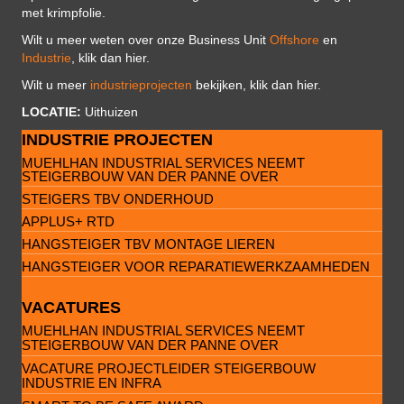
met krimpfolie.
Wilt u meer weten over onze Business Unit
Offshore
en
Industrie
, klik dan hier.
Wilt u meer
industrieprojecten
bekijken, klik dan hier.
LOCATIE:
Uithuizen
INDUSTRIE PROJECTEN
MUEHLHAN INDUSTRIAL SERVICES NEEMT
STEIGERBOUW VAN DER PANNE OVER
STEIGERS TBV ONDERHOUD
APPLUS+ RTD
HANGSTEIGER TBV MONTAGE LIEREN
HANGSTEIGER VOOR REPARATIEWERKZAAMHEDEN
VACATURES
MUEHLHAN INDUSTRIAL SERVICES NEEMT
STEIGERBOUW VAN DER PANNE OVER
VACATURE PROJECTLEIDER STEIGERBOUW
INDUSTRIE EN INFRA