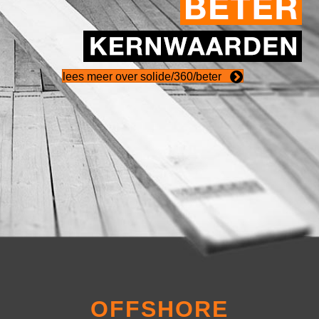
lees meer over solide/360/beter
OFFSHORE