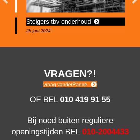
Steigers tbv onderhoud
A
25 juni 2024
5 
VRAGEN?!
vraag vanderPanne
OF BEL
010 419 91 55
Bij nood buiten reguliere
openingstijden BEL
010-2004433