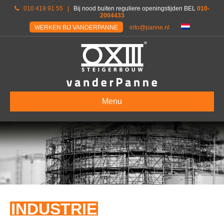
010 419 91 55
|
Bij nood buiten reguliere openingstijden BEL
010-
2004433
WERKEN BIJ VANDERPANNE
info@panne.nl
Menu
INDUSTRIE