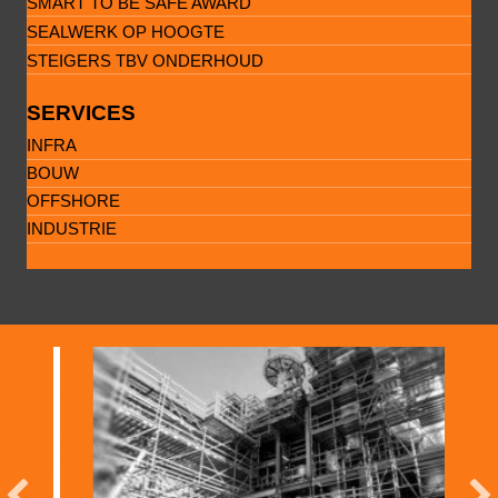
SMART TO BE SAFE AWARD
SEALWERK OP HOOGTE
STEIGERS TBV ONDERHOUD
SERVICES
INFRA
BOUW
OFFSHORE
INDUSTRIE