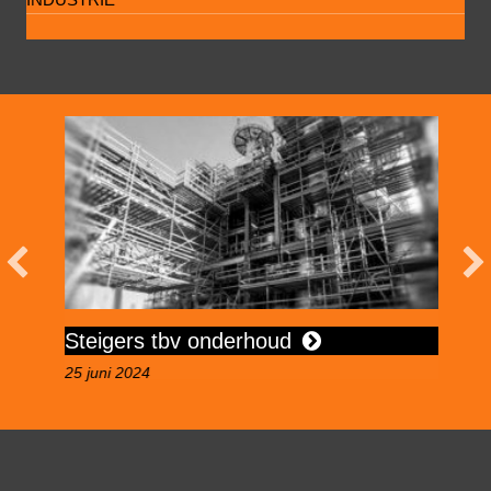
Steigers tbv onderhoud
A
25 juni 2024
5 