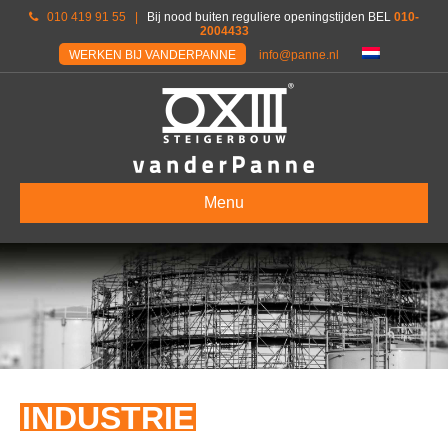
010 419 91 55
|
Bij nood buiten reguliere openingstijden BEL
010-
2004433
WERKEN BIJ VANDERPANNE
info@panne.nl
Menu
INDUSTRIE