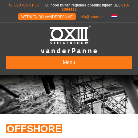
010 419 91 55
|
Bij nood buiten reguliere openingstijden BEL
010-
2004433
WERKEN BIJ VANDERPANNE
info@panne.nl
Menu
OFFSHORE