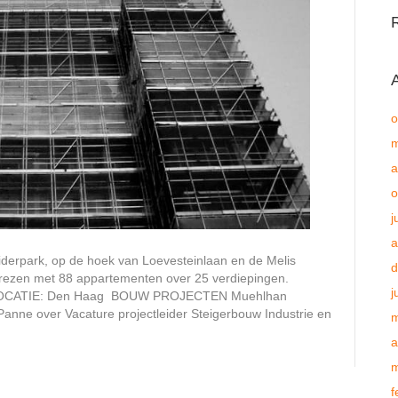
o
m
a
o
j
a
rpark, op de hoek van Loevesteinlaan en de Melis
d
errezen met 88 appartementen over 25 verdiepingen.
j
 LOCATIE: Den Haag BOUW PROJECTEN Muehlhan
Panne over Vacature projectleider Steigerbouw Industrie en
m
a
m
f