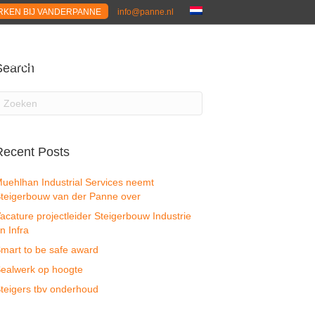
KEN BIJ VANDERPANNE
info@panne.nl
R ONS
ACTUEEL
CONTACT
Search
Recent Posts
uehlhan Industrial Services neemt
teigerbouw van der Panne over
acature projectleider Steigerbouw Industrie
n Infra
mart to be safe award
ealwerk op hoogte
teigers tbv onderhoud