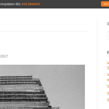
peningstijden BEL
010-2004433
WER
HOME
WAAR ZIJN WIJ ACTIEF
WAT DOEN WIJ
OVE
 2017
M
S
V
e
S
S
S