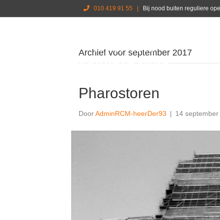
010 419 91 55
|
Bij nood buiten reguliere o
Archief voor september 2017
Pharostoren
Door
AdminRCM-heerDer93
|
14 september