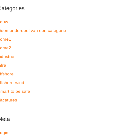
Categories
bouw
een onderdeel van een categorie
home1
home2
ndustrie
nfra
ffshore
ffshore-wind
mart to be safe
acatures
Meta
ogin