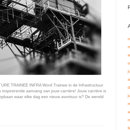
o
m
a
o
j
a
 TRAINEE INFRA Word Trainee in de Infrastructuur
d
 inspirerende aanvang van jouw carrière! Jouw carrière is
j
oopbaan waar elke dag een nieuw avontuur is? De wereld
m
a
m
f