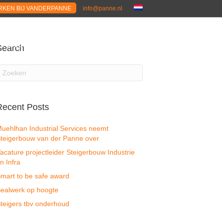
KEN BIJ VANDERPANNE
info@panne.nl
R ONS
ACTUEEL
CONTACT
Search
Recent Posts
uehlhan Industrial Services neemt
teigerbouw van der Panne over
acature projectleider Steigerbouw Industrie
n Infra
mart to be safe award
ealwerk op hoogte
teigers tbv onderhoud