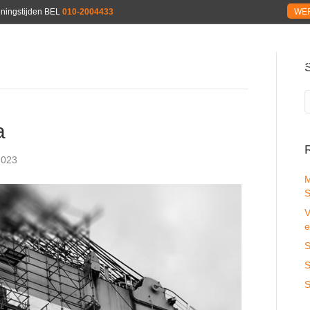
peningstijden BEL
010-2004433
WER
HOME
WAAR ZIJN WIJ ACTIEF
WAT DOEN WIJ
OVE
a
2023
M
S
V
e
S
S
S