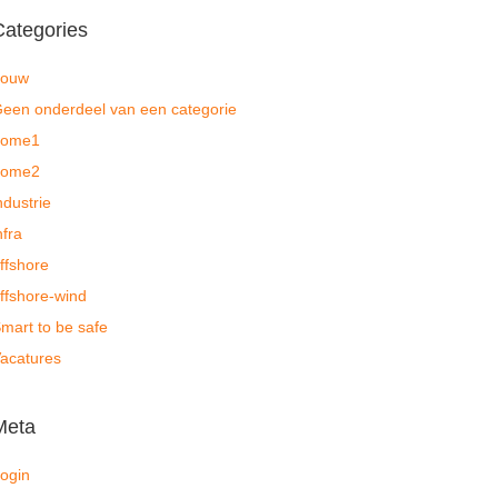
Categories
bouw
een onderdeel van een categorie
home1
home2
ndustrie
nfra
ffshore
ffshore-wind
mart to be safe
acatures
Meta
ogin