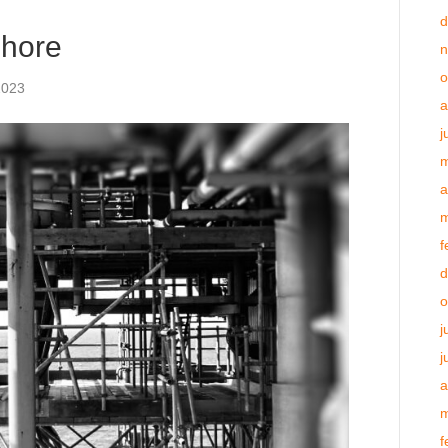
d
shore
n
o
2023
a
j
m
a
m
f
d
o
j
j
a
m
f