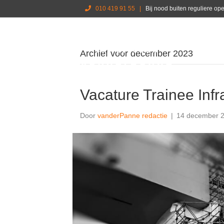
010 419 91 55
|
Bij nood buiten reguliere o
Archief voor december 2023
Vacature Trainee Infr
Door
vanderPanne redactie
|
14 december 