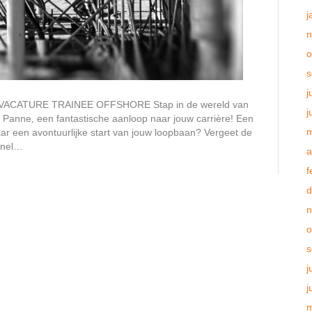
j
n
o
s
j
CATURE TRAINEE OFFSHORE Stap in de wereld van
j
r Panne, een fantastische aanloop naar jouw carrière! Een
m
naar een avontuurlijke start van jouw loopbaan? Vergeet de
 snel…
a
f
d
n
o
s
j
j
m