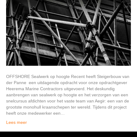
OFFSHORE Sealwerk op hoogte Recent heeft Steigerbouw van
der Panne een uitdagende opdracht voor onze opdrachtgever
Heerema Marine Contractors uitgevoerd. Het deskundig
aanbrengen van sealwerk op hoogte en het verzorgen van een
snelcursus afdichten voor het vaste team van Aegir: een van de
grootste monohull kraanschepen ter wereld. Tijdens dit project
heeft onze medewerker een…
Lees meer