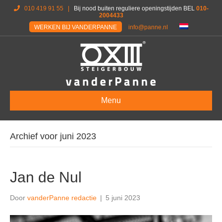
010 419 91 55
|
Bij nood buiten reguliere openingstijden BEL
010-
2004433
WERKEN BIJ VANDERPANNE
info@panne.nl
Menu
Archief voor juni 2023
Jan de Nul
Door
vanderPanne redactie
|
5 juni 2023