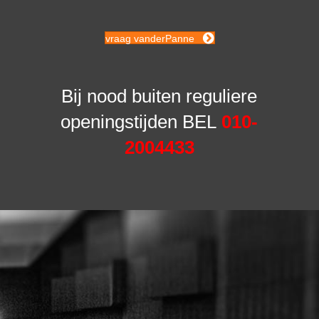
vraag vanderPanne
Bij nood buiten reguliere
openingstijden BEL
010-
2004433