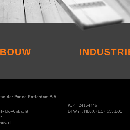
BOUW
INDUSTRI
an der Panne Rotterdam B.V.
KvK : 24154445
ik-Ido-Ambacht
BTW nr: NL00.71.17.533.B01
nl
bouw.nl