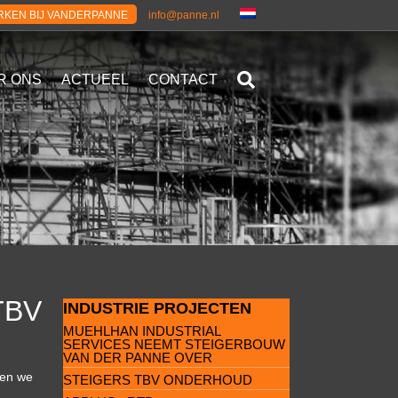
KEN BIJ VANDERPANNE
info@panne.nl
R ONS
ACTUEEL
CONTACT
TBV
INDUSTRIE PROJECTEN
MUEHLHAN INDUSTRIAL
SERVICES NEEMT STEIGERBOUW
VAN DER PANNE OVER
ben we
STEIGERS TBV ONDERHOUD