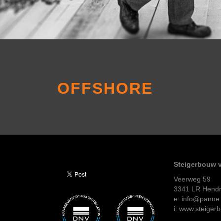
OFFSHORE
Steigerbouw v
Veerweg 59
3341 LR Hendr
e: info@panne.
i: www.steiger