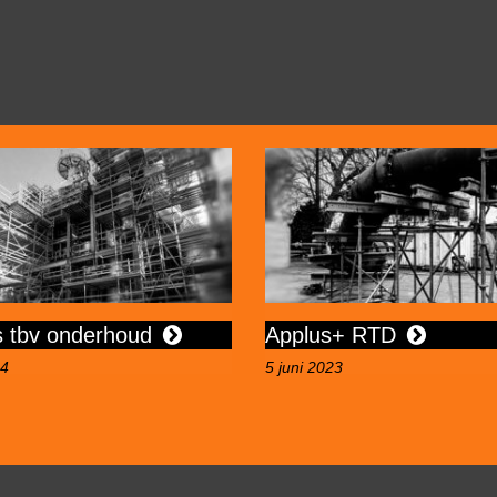
+ RTD
Hangsteiger tbv montag
11 april 2023