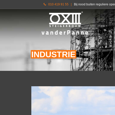
010 419 91 55
|
Bij nood buiten reguliere op
INDUSTRIE