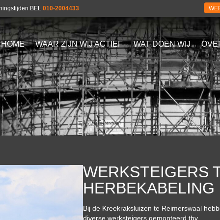
eningstijden BEL
010-2004433
WER
HOME
WAAR ZIJN WIJ ACTIEF
WAT DOEN WIJ
OVE
WERKSTEIGERS 
HERBEKABELING
Bij de Kreekraksluizen te Reimerswaal heb
diverse werksteigers gemonteerd tbv