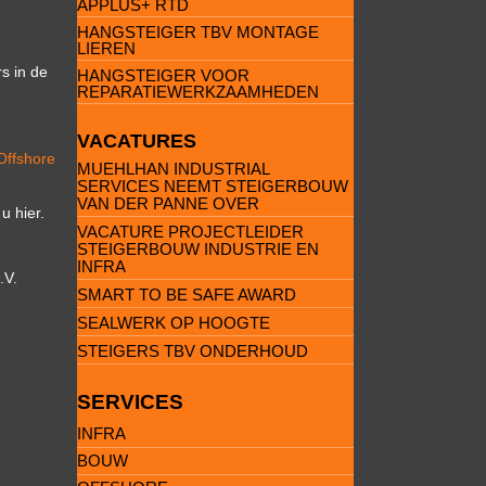
APPLUS+ RTD
e
HANGSTEIGER TBV MONTAGE
LIEREN
rs in de
HANGSTEIGER VOOR
REPARATIEWERKZAAMHEDEN
VACATURES
Offshore
MUEHLHAN INDUSTRIAL
SERVICES NEEMT STEIGERBOUW
VAN DER PANNE OVER
 u hier.
VACATURE PROJECTLEIDER
STEIGERBOUW INDUSTRIE EN
INFRA
.V.
SMART TO BE SAFE AWARD
SEALWERK OP HOOGTE
STEIGERS TBV ONDERHOUD
SERVICES
INFRA
BOUW