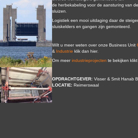
de herbekabeling voor de aansturing van d
sluizen.
Logistiek een mooi uitdaging daar de steige
sluiskelders en gangen zijn gemonteerd.
Wilt u meer weten over onze Business Unit
&
Industrie
klik dan hier.
Om meer
industrieprojecten
te bekijken klikt
OPDRACHTGEVER:
Visser & Smit Hanab B
LOCATIE:
Reimerswaal