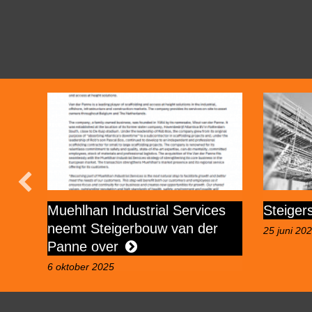
es
Steigers tbv onderhoud
Applus
r
25 juni 2024
5 juni 2023