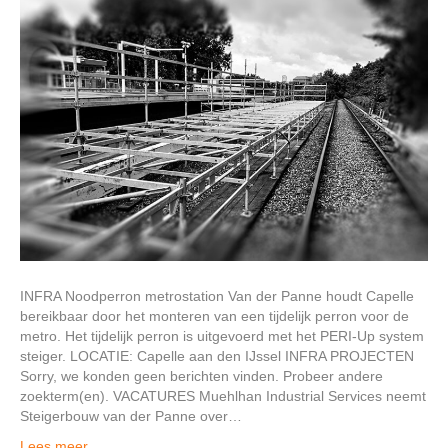
INFRA Noodperron metrostation Van der Panne houdt Capelle
bereikbaar door het monteren van een tijdelijk perron voor de
metro. Het tijdelijk perron is uitgevoerd met het PERI-Up system
steiger. LOCATIE: Capelle aan den IJssel INFRA PROJECTEN
Sorry, we konden geen berichten vinden. Probeer andere
zoekterm(en). VACATURES Muehlhan Industrial Services neemt
Steigerbouw van der Panne over…
Lees meer