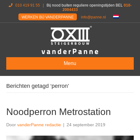
010 419 91 55
|
Bij nood buiten reguliere openingstijden BEL
010-
2004433
WERKEN BIJ VANDERPANNE
info@panne.nl
Menu
Berichten getagd ‘perron’
Noodperron Metrostation
Door
vanderPanne redactie
|
24 september 2019